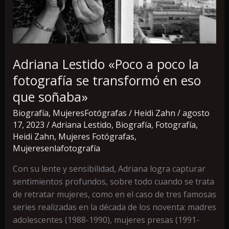
fotografía
se
transformó
en
eso
Adriana Lestido «Poco a poco la
que
fotografía se transformó en eso
soñaba»
que soñaba»
Biografía
,
MujeresFotógrafas
/
Heidi Zahn
/
agosto
17, 2023
/
Adriana Lestido
,
Biografía
,
Fotografía
,
Heidi Zahn
,
Mujeres Fotógrafas
,
Mujeresenlafotografía
Con su lente y sensibilidad, Adriana logra capturar
sentimientos profundos, sobre todo cuando se trata
de retratar mujeres, como en el caso de tres famosas
series realizadas en la década de los noventa: madres
adolescentes (1988-1990), mujeres presas (1991-