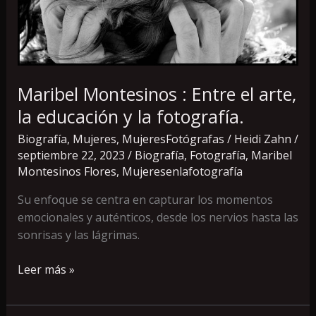
la
educación
y
la
fotografía.
Maribel Montesinos : Entre el arte,
la educación y la fotografía.
Biografía
,
Mujeres
,
MujeresFotógrafas
/
Heidi Zahn
/
septiembre 22, 2023
/
Biografía
,
Fotografía
,
Maribel
Montesinos Flores
,
Mujeresenlafotografía
Su enfoque se centra en capturar los momentos
emocionales y auténticos, desde los nervios hasta las
sonrisas y las lágrimas.
Leer más »