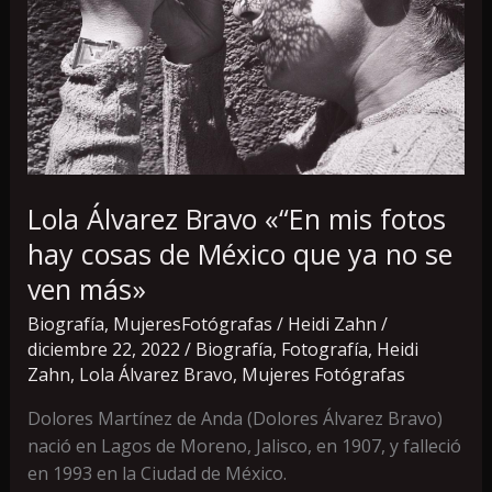
cosas
de
México
que
ya
no
se
ven
Lola Álvarez Bravo «“En mis fotos
más»
hay cosas de México que ya no se
ven más»
Biografía
,
MujeresFotógrafas
/
Heidi Zahn
/
diciembre 22, 2022
/
Biografía
,
Fotografía
,
Heidi
Zahn
,
Lola Álvarez Bravo
,
Mujeres Fotógrafas
Dolores Martínez de Anda (Dolores Álvarez Bravo)
nació en Lagos de Moreno, Jalisco, en 1907, y falleció
en 1993 en la Ciudad de México.