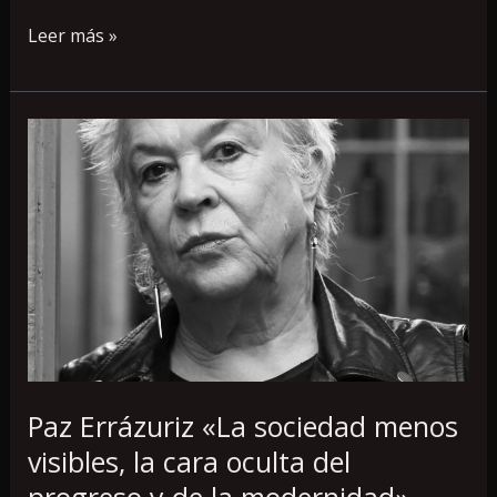
Leer más »
Paz
Errázuriz
«La
sociedad
menos
visibles,
la
cara
oculta
del
progreso
Paz Errázuriz «La sociedad menos
y
visibles, la cara oculta del
de
progreso y de la modernidad»
la