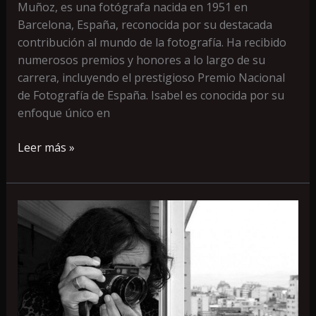
Muñoz, es una fotógrafa nacida en 1951 en
Barcelona, España, reconocida por su destacada
contribución al mundo de la fotografía. Ha recibido
numerosos premios y honores a lo largo de su
carrera, incluyendo el prestigioso Premio Nacional
de Fotografía de España. Isabel es conocida por su
enfoque único en
Leer más »
Adriana
Lestido
«Poco
a
poco
la
fotografía