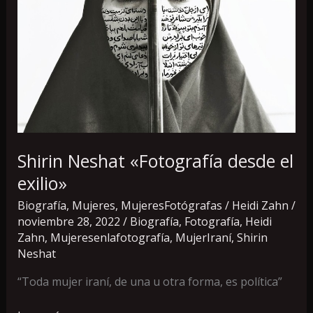
Neshat
«Fotografía
desde
el
exilio»
Shirin Neshat «Fotografía desde el
exilio»
Biografía
,
Mujeres
,
MujeresFotógrafas
/
Heidi Zahn
/
noviembre 28, 2022
/
Biografía
,
Fotografía
,
Heidi
Zahn
,
Mujeresenlafotografía
,
MujerIraní
,
Shirin
Neshat
“Toda mujer iraní, de una u otra forma, es política”