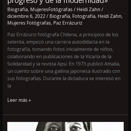
modernidad»
Biografía
,
MujeresFotógrafas
/
Heidi Zahn
/
diciembre 6, 2022
/
Biografía
,
Fotografía
,
Heidi Zahn
,
Mujeres Fotógrafas
,
Paz Errázuriz
Paz Errázuriz fotógrafa Chilena, a principios de los
setenta, empezó una carrera autodidacta en la
fotografía, tomando fotos inicialmente de niños,
colaborando en publicaciones de la Vicaría de la
Solidaridad y la revista Apsi. En 1973 publicó Amalia,
un cuento sobre una gallina japonesa ilustrado con
sus fotografías. Durante la dictadura se interesó en
la
Leer más »
Shirin