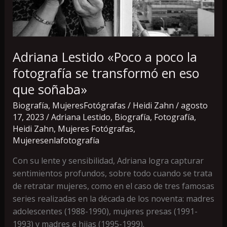
se
transformó
en
eso
Adriana Lestido «Poco a poco la
que
fotografía se transformó en eso
soñaba»
que soñaba»
Biografía
,
MujeresFotógrafas
/
Heidi Zahn
/
agosto
17, 2023
/
Adriana Lestido
,
Biografía
,
Fotografía
,
Heidi Zahn
,
Mujeres Fotógrafas
,
Mujeresenlafotografía
Con su lente y sensibilidad, Adriana logra capturar
sentimientos profundos, sobre todo cuando se trata
de retratar mujeres, como en el caso de tres famosas
series realizadas en la década de los noventa: madres
adolescentes (1988-1990), mujeres presas (1991-
1993) y madres e hijas (1995-1999).