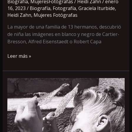
Biografía
,
MujeresFotógrafas
/
Heidi Zahn
/
enero
16, 2023
/
Biografía
,
Fotografía
,
Graciela Iturbide
,
Heidi Zahn
,
Mujeres Fotógrafas
La mayor de una familia de 13 hermanos, descubrió
de niña las imágenes en blanco y negro de Cartier-
Bresson, Alfred Eisenstaedt o Robert Capa
Leer más »
Lola
Álvarez
Bravo
«“En
mis
fotos
hay