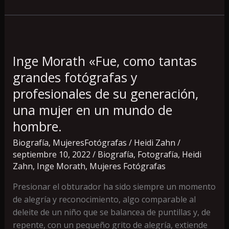
Inge
Morath
Inge Morath «Fue, como tantas
«Fue,
como
grandes fotógrafas y
tantas
profesionales de su generación,
grandes
una mujer en un mundo de
fotógrafas
y
hombre.
profesionales
Biografía
,
MujeresFotógrafas
/
Heidi Zahn
/
de
septiembre 10, 2022
/
Biografía
,
Fotografía
,
Heidi
su
Zahn
,
Inge Morath
,
Mujeres Fotógrafas
generación,
una
Presionar el obturador ha sido siempre un momento
mujer
de alegría y reconocimiento, algo comparable al
en
deleite de un niño que se balancea de puntillas y, de
un
repente, con un pequeño grito de alegría, extiende