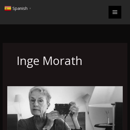
Ir
Spanish
▼
al
contenido
Inge Morath
Inge
Morath
«Fue,
como
tantas
grandes