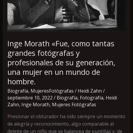
fotógrafas
y
profesionales
de
su
generación,
Inge Morath «Fue, como tantas
una
grandes fotógrafas y
mujer
profesionales de su generación,
en
un
una mujer en un mundo de
mundo
hombre.
de
Biografía
,
MujeresFotógrafas
/
Heidi Zahn
/
hombre.
septiembre 10, 2022
/
Biografía
,
Fotografía
,
Heidi
Zahn
,
Inge Morath
,
Mujeres Fotógrafas
Presionar el obturador ha sido siempre un momento
de alegría y reconocimiento, algo comparable al
deleite de un niño que se balancea de puntillas y, de