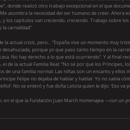
be”, donde realizó otro trabajo excepcional en el que docume
 “Me asombra la necesidad del ser humano de creer. Ahora est
s, y los capítulos van creciendo, creciendo. Trabajo sobre los
 la carnalidad”.
 la actual crisis, pero… “España vive un momento muy triste
te desahuciada, porque yo que paso tanto tiempo en la carre
asa. No hay derecho a lo que está ocurriendo”. Y al final r
el de la actual Familia Real: “No sé por qué los Príncipes, lo
os de una familia normal. Las niñas son un encanto y ellos m
príncipe Felipe no dejaba de hablar y hablar. Yo no sabía cóm
‘¡Niño!’. No se enteró y fue doña Letizia quien le dijo: ‘Eso va po
n, en el que la Fundación Juan March homenajea —con un p