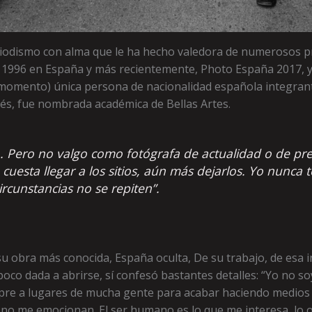
iodismo con alma que le ha hecho valedora de numerosos pr
 1996 en España y más recientemente, Photo España 2017, y
de momento) única persona de nacionalidad española integr
és, fue nombrada académica de Bellas Artes.
. Pero no valgo como fotógrafa de actualidad o de pr
cuesta llegar a los sitios, aún más dejarlos. Yo nunca t
rcunstancias no se repiten”.
su obra más conocida, España oculta, De su trabajo, de esa 
oco dada a abrirse, sí confesó bastantes detalles: “Yo no soy
mpre a lugares de mucha gente para acabar haciendo medios
no me emocionan. El ser humano es lo que me interesa, lo o