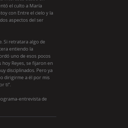
ntó el culto a María
oy con Entre el cielo y la
 dos aspectos del ser
. Si retratara algo de
tera entiendo la
ecordó uno de esos pocos
s hoy Reyes, se fijaron en
uy disciplinados. Pero ya
o dirigirme a él por mis
r ti”.
rograma-entrevista de