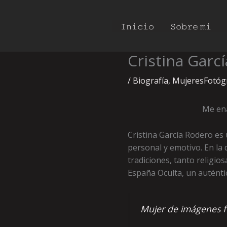
Ir
al
𝙸𝚗𝚒𝚌𝚒𝚘
𝚂𝚘𝚋𝚛𝚎 𝚖𝚒
contenido
Cristina Garc
/
Biografía
,
MujeresFotóg
Me ena
Cristina García Rodero es
personal y emotivo. En la 
tradiciones, tanto religio
España Oculta, un auténtic
Mujer de imágenes fu