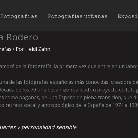
𝙵𝚘𝚝𝚘𝚐𝚛𝚊𝚏𝚒𝚊𝚜
𝙵𝚘𝚝𝚘𝚐𝚛𝚊𝚏í𝚊𝚜 𝚞𝚛𝚋𝚊𝚗𝚊𝚜
𝙴𝚡𝚙𝚘𝚜𝚒
ía Rodero
rafas
/ Por
Heidi Zahn
moré de la fotografía, la primera vez que entre en un labor
 una de las fotógrafas españolas más conocidas, creadora de 
década de los 70 una beca hizo realidad su proyecto de fotogr
sas como paganas, de una España en plena transición, que di
o retrato social y antropológico de la España de 1974 a 198
ertes y personalidad sensible