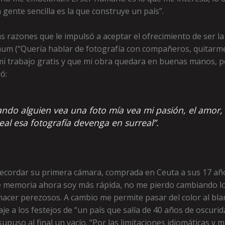
gente sencilla es la que construye un país”.
as razones que le impulsó a aceptar el ofrecimiento de ser l
um (“Quería hablar de fotografía con compañeros, quitarme
i trabajo gratis y que mi obra quedara en buenas manos, 
ó:
ando alguien vea una foto mía vea mi pasión, el amor,
eal esa fotografía devenga en surreal”.
cordar su primera cámara, comprada en Ceuta a sus 17 años
 de memoria ahora soy más rápida, no me pierdo cambiando lo
acer perezosos. A cambio me permite pasar del color al bla
aje a los festejos de “un país que salía de 40 años de oscur
upuso al final un vacío. “Por las limitaciones idiomáticas y 