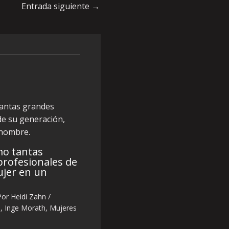
Entrada siguiente
→
mo tantas
profesionales de
ujer en un
Por
Heidi Zahn
/
n
,
Inge Morath
,
Mujeres