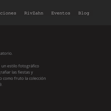
𝚌𝚒𝚘𝚗𝚎𝚜
𝚁𝚒𝚟𝚉𝚊𝚑𝚗
𝙴𝚟𝚎𝚗𝚝𝚘𝚜
𝙱𝚕𝚘𝚐
atorio.
un estilo fotográfico
afiar las fiestas y
o como fruto la colección
9.