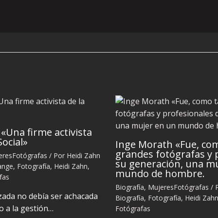
«Una firme activista
Social»
Inge Morath «Fue, co
grandes fotógrafas y 
eresFotógrafas
/ Por
Heidi Zahn
su generación, una m
ange
,
Fotografía
,
Heidi Zahn
,
mundo de hombre.
fas
Biografía
,
MujeresFotógrafas
/ 
zada no debía ser achacada
Biografía
,
Fotografía
,
Heidi Zah
o a la gestión…
Fotógrafas